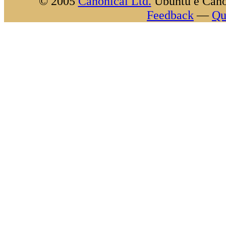
© 2005
Canonical Ltd.
Ubuntu e Canon
Feedback
—
Qu