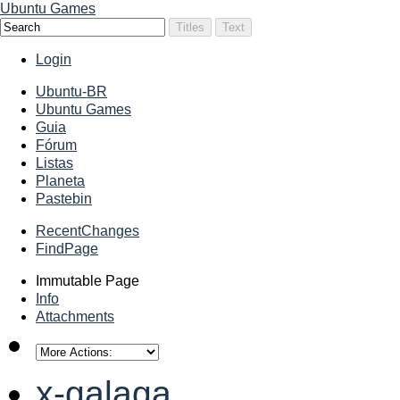
Ubuntu Games
Login
Ubuntu-BR
Ubuntu Games
Guia
Fórum
Listas
Planeta
Pastebin
RecentChanges
FindPage
Immutable Page
Info
Attachments
x-galaga