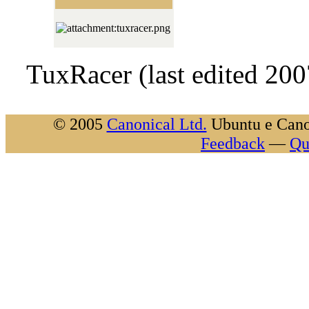
TuxRacer (last edited 20
© 2005
Canonical Ltd.
Ubuntu e Canon
Feedback
—
Qu