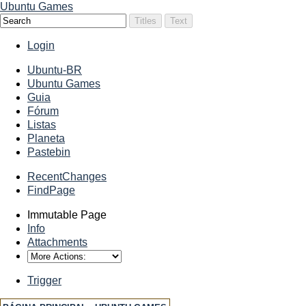
Ubuntu Games
Login
Ubuntu-BR
Ubuntu Games
Guia
Fórum
Listas
Planeta
Pastebin
RecentChanges
FindPage
Immutable Page
Info
Attachments
Trigger