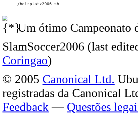
Um ótimo Campeonato de
SlamSoccer2006 (last edite
Coringao
)
© 2005
Canonical Ltd.
Ubun
registradas da Canonical Lt
Feedback
—
Questões legai