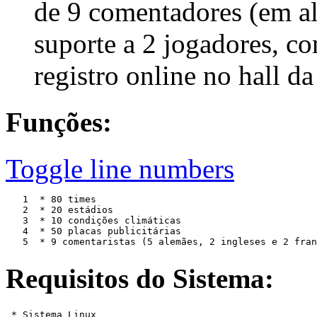
de 9 comentadores (em al
suporte a 2 jogadores, con
registro online no hall d
Funções:
Toggle line numbers
   1 
*
8
0
times
   2 
*
2
0
est
á
dios
   3 
*
1
0
condi
çõ
es
clim
á
ticas
   4 
*
5
0
placas
publicit
á
rias
   5 
*
9
comentaristas
(
5
alem
ã
es
,
2
ingleses
e
2
fran
Requisitos do Sistema: