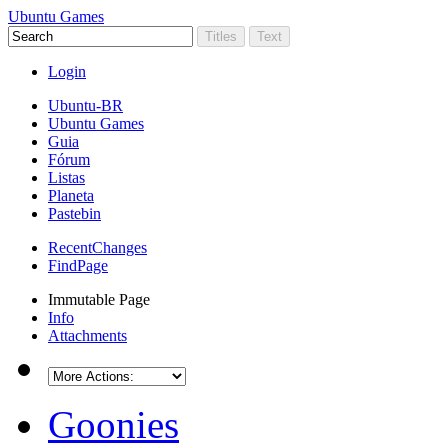
Ubuntu Games
Login
Ubuntu-BR
Ubuntu Games
Guia
Fórum
Listas
Planeta
Pastebin
RecentChanges
FindPage
Immutable Page
Info
Attachments
Goonies