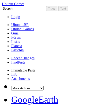
Ubuntu Games
Login
Ubuntu-BR
Ubuntu Games
Guia
Fórum
Listas
Planeta
Pastebin
RecentChanges
FindPage
Immutable Page
Info
Attachments
GoogleEarth