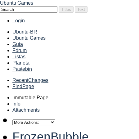
Ubuntu Games
Login
Ubuntu-BR
Ubuntu Games
Guia
Fórum
Listas
Planeta
Pastebin
RecentChanges
FindPage
Immutable Page
Info
Attachments
FrozenBubble