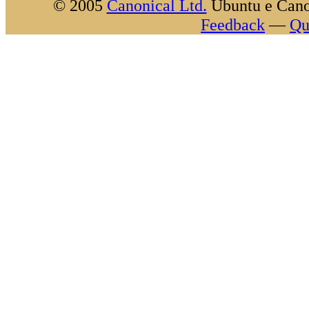
© 2005
Canonical Ltd.
Ubuntu e Canon
Feedback
—
Qu