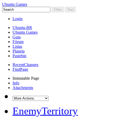
Ubuntu Games
Login
Ubuntu-BR
Ubuntu Games
Guia
Fórum
Listas
Planeta
Pastebin
RecentChanges
FindPage
Immutable Page
Info
Attachments
EnemyTerritory