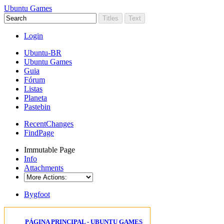
Ubuntu Games
Login
Ubuntu-BR
Ubuntu Games
Guia
Fórum
Listas
Planeta
Pastebin
RecentChanges
FindPage
Immutable Page
Info
Attachments
Bygfoot
PÁGINA PRINCIPAL - UBUNTU GAMES