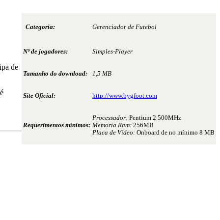
Categoria:
Gerenciador de Futebol
Nº de jogadores:
Simples-Player
ipa de
Tamanho do download:
1,5 MB
 é
Site Oficial:
http://www.bygfoot.com
Processador:
Pentium 2 500MHz
Requerimentos mínimos:
Memoria Ram:
256MB
Placa de Vídeo:
Onboard de no mínimo 8 MB